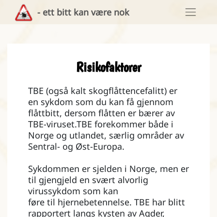
- ett bitt kan være nok
Risikofaktorer
TBE (også kalt skogflåttencefalitt) er
en sykdom som du kan få gjennom
flåttbitt, dersom flåtten er bærer av
TBE-viruset.TBE forekommer både i
Norge og utlandet, særlig områder av
Sentral- og Øst-Europa.
Sykdommen er sjelden i Norge, men er
til gjengjeld en svært alvorlig
virussykdom som kan
føre til hjernebetennelse. TBE har blitt
rapportert langs kysten av Agder,