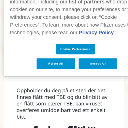
information, including our
list of partners
who drop
flåttbitt varierer derfor
cookies on our site, to manage your preferences or 
gjennom året.
withdraw your consent, please click on “Cookie
Flåttens levested
Preferences”. To learn more about how Pfizer uses
technologies, please read our
Privacy Policy
.
Flått lever utendørs og finnes
både i og utenfor byer, i parker,
Cookie Preferences
hager og skog. I enkelte land
kan selv en spasertur i en park
Reject All
Accept All
innebære økt risiko for flåttbitt
og TBE‑smitte.
Oppholder du deg på et sted der det
finnes flått med TBE og du blir bitt av
en flått som bærer TBE, kan viruset
overføres umiddelbart ved ett enkelt
bitt.