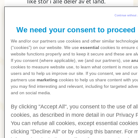
like stor i alle deler av et land.
Continue without 
We need your consent to proceed
We and/or our partners use cookies and other similar technologi
(“cookies”) on our website. We use
essential
cookies to ensure 
website functions properly and to keep it secure and these are a
If you consent (where applicable), we (and our partners), use
ana
cookies to measure website use, to learn what content is most us
users and to help us improve our site. If you consent, we and our
partners use
marketing
cookies to help us share content with yo
you may find interesting and relevant, including for targeted adver
and on social media.
Årstider
By clicking "Accept All", you consent to the use of al
Flåtten er mest aktive, når
cookies, as described in more detail in our Privacy P
temperaturen er over 5°C –
You can refuse all cookies, except essential cookies
typisk er det i Norge fra rundt
clicking "Decline All" or by closing this banner. For 
mars til oktober. Risikoen for