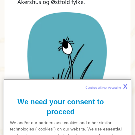
Akershus og Østfold fylke.
X
Continue without Accepting 
We need your consent to
proceed
Flått kan overføre forskjellige
We and/or our partners use cookies and other similar
sykdommer
technologies (“cookies”) on our website. We use
essential
Både TBE og borrelia overføres