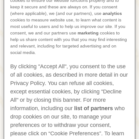
cookies to ensure our website functions properly and to
gjennom flåttbitt, men det er viktige
keep it secure and these are always on. If you consent
forskjeller mellom de to sykdommene.
(where applicable), we (and our partners), use
analytics
Du kan lese mer om borreliainfeksjon
cookies to measure website use, to learn what content is
her "
Hva er borrelia og borreliose?
".
most useful to users and to help us improve our site. If you
consent, we and our partners use
marketing
cookies to
Forskjellene mellom sykdommene kan
help us share content with you that you may find interesting
du lese om her "
Forskjellen på TBE og
and relevant, including for targeted advertising and on
borreliose
".
social media.
Overføring
– TBE‑virus finnes i flåttens
By clicking "Accept All", you consent to the use
spytt, og viruset overføres
umiddelbart når flåtten biter. Derfor
of all cookies, as described in more detail in our
reduserer det ikke risikoen for TBE å
Privacy Policy. You can refuse all cookies,
fjerne flåtten raskt.
except essential cookies, by clicking "Decline
Tidlige symptomer
– Hos noen
All" or by closing this banner. For more
personer kan TBE‑infeksjon vise seg
information, including our
list of partners
who
etter 1–2 uker med influensalignende
drop cookies on our site, to manage your
symptomer som hodepine, feber og
preferences or to withdraw your consent,
muskelsmerter. Symptomene
please click on “Cookie Preferences”. To learn
forsvinner vanligvis etter noen få