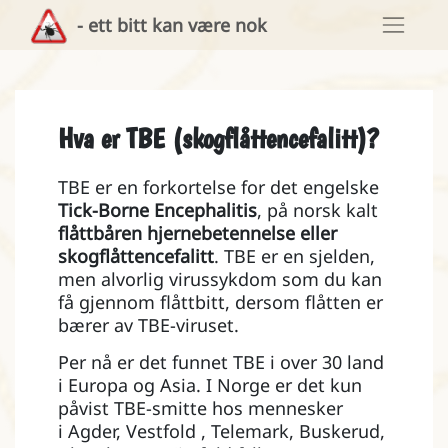
- ett bitt kan være nok
Hva er TBE (skogflåttencefalitt)?
TBE er en forkortelse for det engelske
Tick‑Borne Encephalitis
, på norsk kalt
flåttbåren hjernebetennelse eller
skogflåttencefalitt
. TBE er en sjelden,
men alvorlig virussykdom som du kan
få gjennom flåttbitt, dersom flåtten er
bærer av TBE-viruset.
Per nå er det funnet TBE i over 30 land
i Europa og Asia. I Norge er det kun
påvist TBE-smitte hos mennesker
i Agder, Vestfold , Telemark, Buskerud,