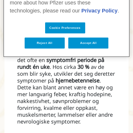
more about how Pfizer uses these
dager.
technologies, please read our
Privacy Policy
.
Les mer om symptomer på TBE.
Cookie Preferences
Langvarige konsekvenser
–
Hos noen få kan TBE‑infeksjonen spre
Reject All
Accept All
seg til hjernen. Etter de første,
influensalignende symptomene følger
det ofte en
symptomfri periode på
rundt én uke
. Hos cirka
30 %
av de
som blir syke, utvikler det seg deretter
symptomer på
hjernebetennelse
.
Dette kan blant annet være en høy og
mer langvarig feber, kraftig hodepine,
nakkestivhet, søvnproblemer og
forvirring, kvalme eller oppkast,
muskelsmerter, lammelser eller andre
nevrologiske symptomer.